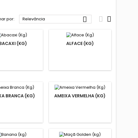



ar por:
Relevância
BACAXI (KG)
ALFACE (KG)
XA BRANCA (KG)
AMEIXA VERMELHA (KG)