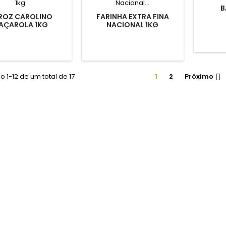
B
ROZ CAROLINO
FARINHA EXTRA FINA
AÇAROLA 1KG
NACIONAL 1KG
 1-12 de um total de 17
1
2
Próximo
