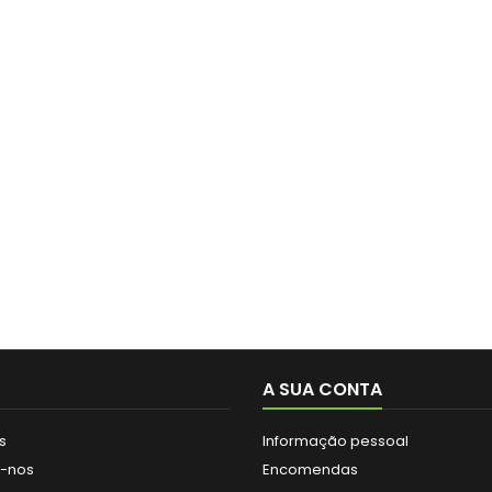
A SUA CONTA
s
Informação pessoal
e-nos
Encomendas