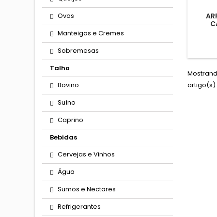
Ovos
AR
C
Manteigas e Cremes
Sobremesas
Talho
Mostrando
Bovino
artigo(s)
Suíno
Caprino
Bebidas
Cervejas e Vinhos
Água
Sumos e Nectares
Refrigerantes