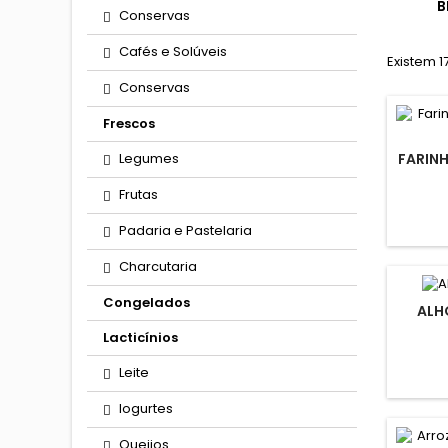
B
Conservas
Cafés e Solúveis
Existem 1
Conservas
Frescos
FARINH
Legumes
Frutas
Padaria e Pastelaria
Charcutaria
Congelados
ALH
Lacticínios
Leite
Iogurtes
Queijos