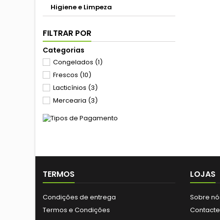
Higiene e Limpeza
FILTRAR POR
Categorias
Congelados
(1)
Frescos
(10)
Lacticínios
(3)
Mercearia
(3)
TERMOS
LOJAS
Condições de entrega
Sobre nó
Termos e Condições
Contact