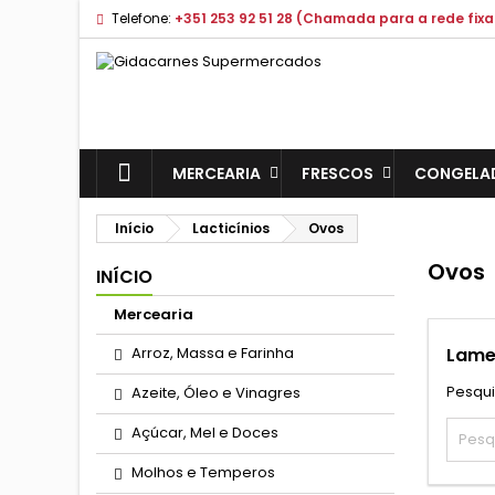
Telefone:
+351 253 92 51 28 (Chamada para a rede fixa
MERCEARIA
FRESCOS
CONGELA
Início
Lacticínios
Ovos
Ovos
INÍCIO
Mercearia
Arroz, Massa e Farinha
Lame
Pesqui
Azeite, Óleo e Vinagres
Açúcar, Mel e Doces
Molhos e Temperos