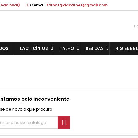
 nacional)
O email:
talhosgidacarnes@gmail.com
DOS
LACTICÍNIOS
TALHO
BEBIDAS
HIGIENE E
ntamos pelo inconveniente.
se de novo o que procura
