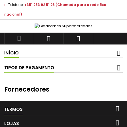
Telefone:
+351 253 92 51 28 (Chamada para a rede fixa
nacional)



INÍCIO
TIPOS DE PAGAMENTO
Fornecedores

TERMOS

LOJAS